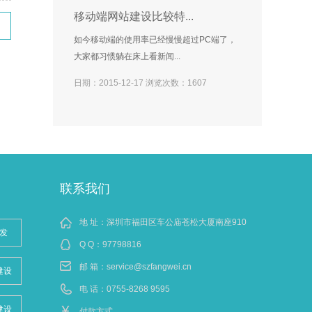
移动端网站建设比较特...
如今移动端的使用率已经慢慢超过PC端了，
大家都习惯躺在床上看新闻...
日期：2015-12-17 浏览次数：1607
联系我们
地 址：深圳市福田区车公庙苍松大厦南座910
发
Q Q：
97798816
邮 箱：
service@szfangwei.cn
建设
电 话：0755-8268 9595
建设
付款方式