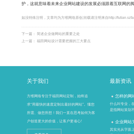
护，这就意味着未来企业网站建设的发展必须跟着互联网的
如没特殊注明，文章均为方维网络原创,转载请注明来自http://futian.szfangwei
下一篇：
简述企业做网站的重要之处
上一篇：
福田网站设计需要把握的三大要点
关于我们
最新资讯
怎样的网站
方维网络专注于福田网站定制，始终追
什么叫专业，
求“用最快的速度定制出最好的网站”。懂您
是指网站策划不
所需、做您所想！我们一直在思考如何为客
户创造更大的价值，让客户更省心!
企业网站为
其实光从字面